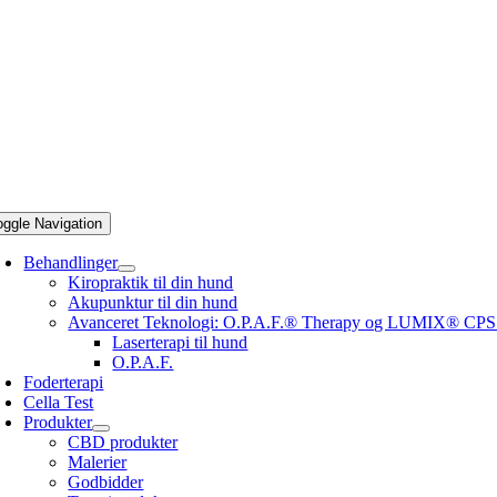
oggle Navigation
Behandlinger
Kiropraktik til din hund
Akupunktur til din hund
Avanceret Teknologi: O.P.A.F.® Therapy og LUMIX® CPS
Laserterapi til hund
O.P.A.F.
Foderterapi
Cella Test
Produkter
CBD produkter
Malerier
Godbidder