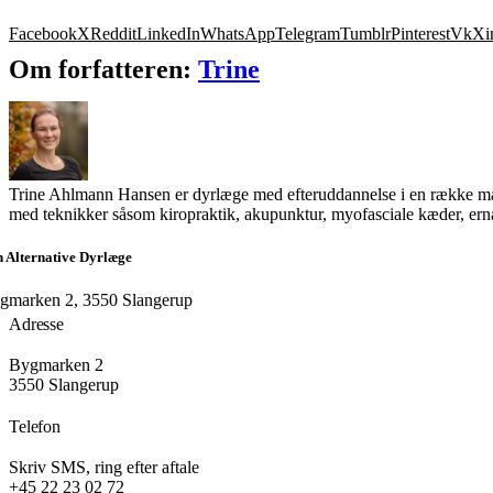
Facebook
X
Reddit
LinkedIn
WhatsApp
Telegram
Tumblr
Pinterest
Vk
Xi
Om forfatteren:
Trine
Trine Ahlmann Hansen er dyrlæge med efteruddannelse i en række manu
med teknikker såsom kiropraktik, akupunktur, myofasciale kæder, ernæ
 Alternative Dyrlæge
gmarken 2, 3550 Slangerup
Adresse
Bygmarken 2
3550 Slangerup
Telefon
Skriv SMS, ring efter aftale
+45 22 23 02 72