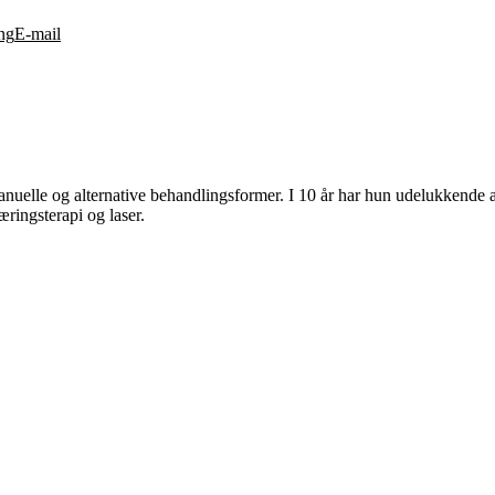
ng
E-mail
elle og alternative behandlingsformer. I 10 år har hun udelukkende a
ringsterapi og laser.