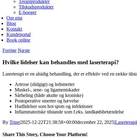
Terapiprodukter
Tilskudsprodukter
E-boeger
Om mig
Blog
Kontakt
Kundeportal
Book online
Forrige
Næste
Hvilke lidelser kan behandles med laserterapi?
Laserterapi er en alsidig behandling, der er effektiv ved en række tils
Artrose (slidgigt) og ledsmerter
Muskel-, sene- og ligamentskader
Sårheling (både akutte og kroniske)
Postoperative smerter og hævelse
Hudlidelser som hot spots og infektioner
Inflammatoriske tilstande som f.eks. tandkødsbetændelse
By
Trine
|
2025-12-22T21:38:58+00:00
december 22, 2025
|
Laserterapi
Share This Story, Choose Your Platform!