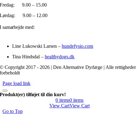
Fredag: 9.00 – 15.00
Lørdag: 9.00 – 12.00
I samarbejde med:
Line Lukowski Larsen –
hundefysio.com
Tina Hindsdal –
healthydogs.dk
© Copyright 2017 - 2026 | Den Alternative Dyrlæge | Alle rettigheder
forbeholdt
Page load link
Produkt(er) tilføjet til din kurv!
0
items
0
items
View Cart
View Cart
Go to Top