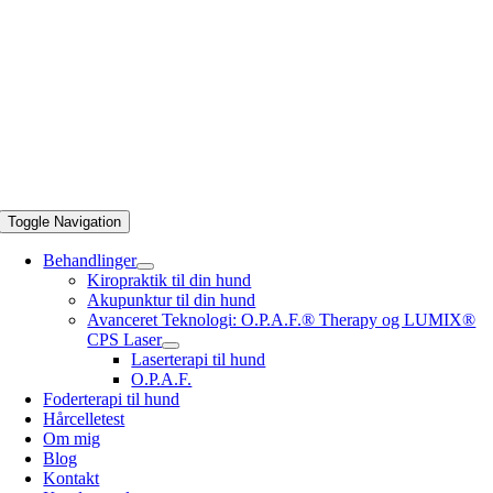
Toggle Navigation
Behandlinger
Kiropraktik til din hund
Akupunktur til din hund
Avanceret Teknologi: O.P.A.F.® Therapy og LUMIX®
CPS Laser
Laserterapi til hund
O.P.A.F.
Foderterapi til hund
Hårcelletest
Om mig
Blog
Kontakt