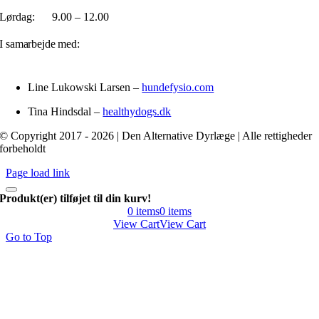
Lørdag: 9.00 – 12.00
I samarbejde med:
Line Lukowski Larsen –
hundefysio.com
Tina Hindsdal –
healthydogs.dk
© Copyright 2017 - 2026 | Den Alternative Dyrlæge | Alle rettigheder
forbeholdt
Page load link
Produkt(er) tilføjet til din kurv!
0
items
0
items
View Cart
View Cart
Go to Top