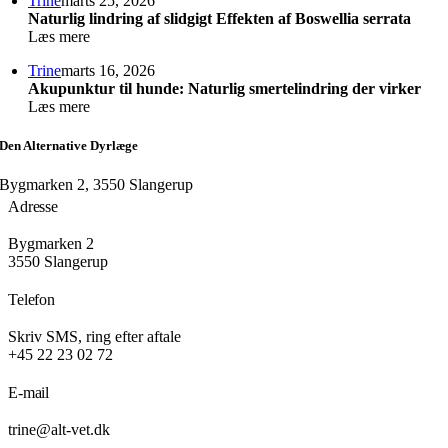
Trine
marts 25, 2026
Naturlig lindring af slidgigt Effekten af Boswellia serrata
Læs mere
Trine
marts 16, 2026
Akupunktur til hunde: Naturlig smertelindring der virker
Læs mere
Den Alternative Dyrlæge
Bygmarken 2, 3550 Slangerup
Adresse
Bygmarken 2
3550 Slangerup
Telefon
Skriv SMS, ring efter aftale
+45 22 23 02 72
E-mail
trine@alt-vet.dk