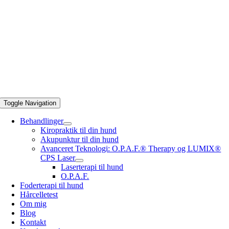
Toggle Navigation
Behandlinger
Kiropraktik til din hund
Akupunktur til din hund
Avanceret Teknologi: O.P.A.F.® Therapy og LUMIX®
CPS Laser
Laserterapi til hund
O.P.A.F.
Foderterapi til hund
Hårcelletest
Om mig
Blog
Kontakt