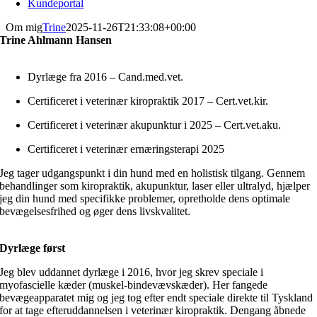
Kundeportal
Om mig
Trine
2025-11-26T21:33:08+00:00
Trine Ahlmann Hansen
Dyrlæge fra 2016 – Cand.med.vet.
Certificeret i veterinær kiropraktik 2017 – Cert.vet.kir.
Certificeret i veterinær akupunktur i 2025 – Cert.vet.aku.
Certificeret i veterinær ernæringsterapi 2025
Jeg tager udgangspunkt i din hund med en holistisk tilgang. Gennem
behandlinger som kiropraktik, akupunktur, laser eller ultralyd, hjælper
jeg din hund med specifikke problemer, opretholde dens optimale
bevægelsesfrihed og øger dens livskvalitet.
Dyrlæge først
Jeg blev uddannet dyrlæge i 2016, hvor jeg skrev speciale i
myofascielle kæder (muskel-bindevævskæder). Her fangede
bevægeapparatet mig og jeg tog efter endt speciale direkte til Tyskland
for at tage efteruddannelsen i veterinær kiropraktik. Dengang åbnede