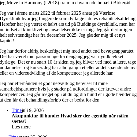
jeg Move in Harmony (i 2018) fra min daværende bopæl i Birkerød.
Jeg var i årene marts 2022 til februar 2025 ansat på Værløse
Dyreklinik hvor jeg fungerede som dyrlæge i deres rehabilitetsafdeling.
Herefter har jeg været et halvt års tid på Buddinge dyreklinik, men har
nu indset at kliniklivet og ansættelser ikke er mig. Jeg går derfor igen
helt selvstændigt her fra december 2025. Jeg glæder mig til et nyt
kapitel!
Jeg har derfor aldrig beskæftiget mig med andet end bevægeapparatet.
Det har været min passion lige fra dengang jeg var nyudklækket
dyrlæge. Det er nu snart 10 år siden og jeg bliver ved med at lære, tage
uddannelser og kurser. Jeg har altid gang i et eller andet spændende nyt
eller en videreudvikling af de kompetencer jeg allerede har.
Jeg har efterhånden et godt netværk og henviser til mine
samarbejdspartnere hvis jeg støder på udfordringer der kræver andre
kompetencer. Jeg går meget op i at du og din hund er i gode hænder og
at den får det behandlingsforløb der er bedst for den.
Trine
juli 9, 2026
Akupunktur til hunde: Hvad sker der egentlig når nålen
sættes?
Læs mere