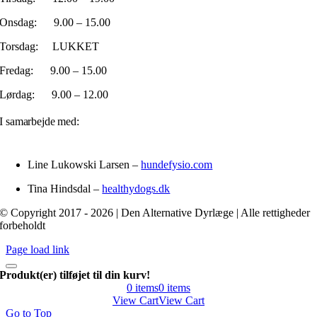
Onsdag: 9.00 – 15.00
Torsdag: LUKKET
Fredag: 9.00 – 15.00
Lørdag: 9.00 – 12.00
I samarbejde med:
Line Lukowski Larsen –
hundefysio.com
Tina Hindsdal –
healthydogs.dk
© Copyright 2017 - 2026 | Den Alternative Dyrlæge | Alle rettigheder
forbeholdt
Page load link
Produkt(er) tilføjet til din kurv!
0
items
0
items
View Cart
View Cart
Go to Top