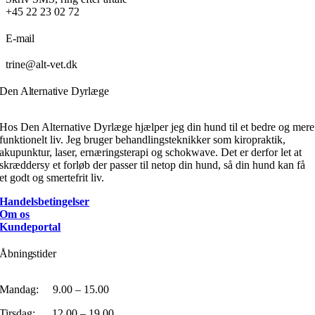
+45 22 23 02 72
E-mail
trine@alt-vet.dk
Den Alternative Dyrlæge
Hos Den Alternative Dyrlæge hjælper jeg din hund til et bedre og mere
funktionelt liv. Jeg bruger behandlingsteknikker som kiropraktik,
akupunktur, laser, ernæringsterapi og schokwave. Det er derfor let at
skræddersy et forløb der passer til netop din hund, så din hund kan få
et godt og smertefrit liv.
Handelsbetingelser
Om os
Kundeportal
Åbningstider
Mandag: 9.00 – 15.00
Tirsdag: 12.00 – 19.00