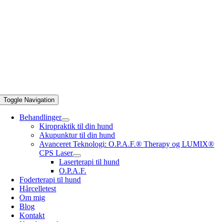
Toggle Navigation
Behandlinger
Kiropraktik til din hund
Akupunktur til din hund
Avanceret Teknologi: O.P.A.F.® Therapy og LUMIX®
CPS Laser
Laserterapi til hund
O.P.A.F.
Foderterapi til hund
Hårcelletest
Om mig
Blog
Kontakt