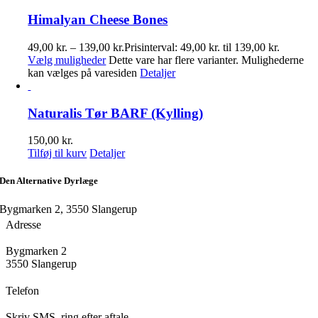
Himalyan Cheese Bones
49,00
kr.
–
139,00
kr.
Prisinterval: 49,00 kr. til 139,00 kr.
Vælg muligheder
Dette vare har flere varianter. Mulighederne
kan vælges på varesiden
Detaljer
Naturalis Tør BARF (Kylling)
150,00
kr.
Tilføj til kurv
Detaljer
Den Alternative Dyrlæge
Bygmarken 2, 3550 Slangerup
Adresse
Bygmarken 2
3550 Slangerup
Telefon
Skriv SMS, ring efter aftale